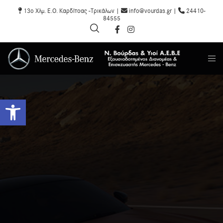
13o Χλμ. Ε.Ο. Καρδίτσας -Τρικάλων |
info@vourdas.gr |
24410-
84555
Ανοίξτε τη γραμμή εργαλείων