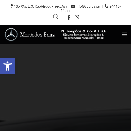
13o Χλμ. Ε.Ο. Καρδίτσας -Τρικάλων |
info@vourdas.gr |
24410-
84555
Ανοίξτε τη γραμμή εργαλείων