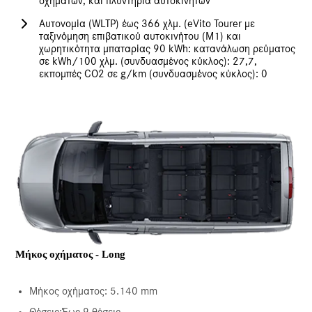
οχημάτων, και πλυντήρια αυτοκινήτων
Αυτονομία (WLTP) έως 366 χλμ. (eVito Tourer με
ταξινόμηση επιβατικού αυτοκινήτου (M1) και
χωρητικότητα μπαταρίας 90 kWh: κατανάλωση ρεύματος
σε kWh/100 χλμ. (συνδυασμένος κύκλος): 27,7,
εκπομπές CO2 σε g/km (συνδυασμένος κύκλος): 0
Μήκος οχήματος - Long
Μήκος οχήματος: 5.140 mm
Θέσεις:Έως 9 θέσεις