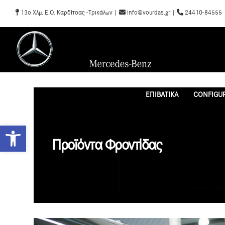
13o Χλμ. Ε.Ο. Καρδίτσας -Τρικάλων |
info@vourdas.gr |
24410-84555
ΕΠΙΒΑΤΙΚΑ
CONFIGU
Ανοίξτε τη γραμμή εργαλείων
Προϊόντα Φροντίδας