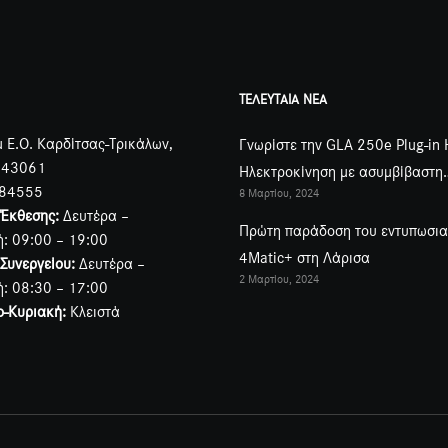
ΤΕΛΕΥΤΑΙΑ ΝΕΑ
 Ε.Ο. Καρδίτσας-Τρικάλων,
Γνωρίστε την GLA 250e Plug-in 
 43061
Ηλεκτροκίνηση με ασυμβίβαστη
84555
8 Μαρτίου, 2024
κομψότητα!
 Έκθεσης:
Δευτέρα –
Πρώτη παράδοση του εντυπωσι
: 09:00 – 19:00
4Matic+ στη Λάρισα
Συνεργείου:
Δευτέρα –
2 Μαρτίου, 2024
: 08:30 – 17:00
ο-Κυριακή:
Κλειστά